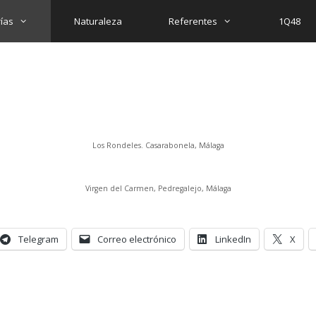
ías
Naturaleza
Referentes
1Q48
Los Rondeles. Casarabonela, Málaga
Virgen del Carmen, Pedregalejo, Málaga
Telegram
Correo electrónico
LinkedIn
X