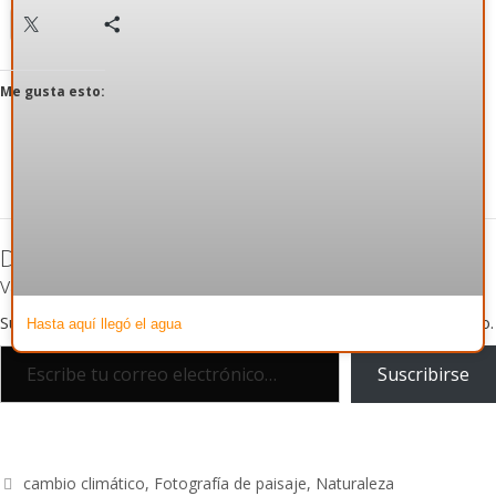
X
Más
Me gusta esto:
Descubre más desde 1Q48 Fotografía para
valientes por Canutosson.
Suscríbete y recibe las últimas entradas en tu correo electrónico.
Hasta aquí llegó el agua
Suscribirse
cambio climático
,
Fotografía de paisaje
,
Naturaleza