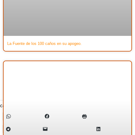
La Fuente de los 100 caños en su apogeo.
Compartir:
WhatsApp
Facebook
Imprimir
Telegram
Correo electrónico
LinkedIn