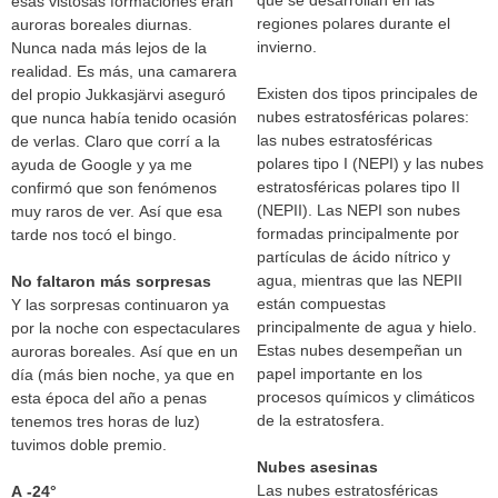
esas vistosas formaciones eran
regiones polares durante el
auroras boreales diurnas.
invierno.
Nunca nada más lejos de la
realidad. Es más, una camarera
Existen dos tipos principales de
del propio Jukkasjärvi aseguró
nubes estratosféricas polares:
que nunca había tenido ocasión
las nubes estratosféricas
de verlas. Claro que corrí a la
polares tipo I (NEPI) y las nubes
ayuda de Google y ya me
estratosféricas polares tipo II
confirmó que son fenómenos
(NEPII). Las NEPI son nubes
muy raros de ver. Así que esa
formadas principalmente por
tarde nos tocó el bingo.
partículas de ácido nítrico y
agua, mientras que las NEPII
No faltaron más sorpresas
están compuestas
Y las sorpresas continuaron ya
principalmente de agua y hielo.
por la noche con espectaculares
Estas nubes desempeñan un
auroras boreales. Así que en un
papel importante en los
día (más bien noche, ya que en
procesos químicos y climáticos
esta época del año a penas
de la estratosfera.
tenemos tres horas de luz)
tuvimos doble premio.
Nubes asesinas
Las nubes estratosféricas
A -24°