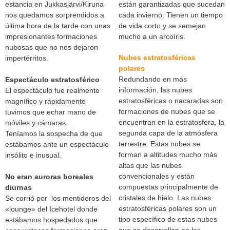
estancia en Jukkasjärvi/Kiruna
están garantizadas que sucedan
nos quedamos sorprendidos a
cada invierno. Tienen un tiempo
última hora de la tarde con unas
de vida corto y se semejan
impresionantes formaciones
mucho a un arcoíris.
nubosas que no nos dejaron
Nubes estratosféricas
impertérritos.
polares
Redundando en más
Espectáculo estratosférico
información, las nubes
El espectáculo fue realmente
estratosféricas o nacaradas son
magnífico y rápidamente
formaciones de nubes que se
tuvimos que echar mano de
encuentran en la estratosfera, la
móviles y cámaras.
segunda capa de la atmósfera
Teníamos la sospecha de que
terrestre. Estas nubes se
estábamos ante un espectáculo
forman a altitudes mucho más
insólito e inusual.
altas que las nubes
convencionales y están
No eran auroras boreales
compuestas principalmente de
diurnas
cristales de hielo. Las nubes
Se corrió por los mentideros del
estratosféricas polares son un
«lounge» del Icehotel donde
tipo específico de estas nubes
estábamos hospedados que
que se desarrollan en las