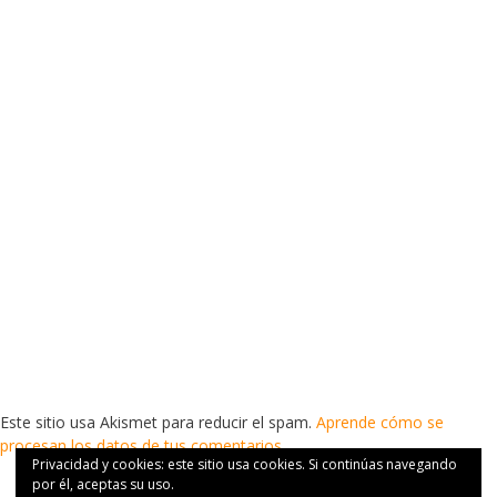
Este sitio usa Akismet para reducir el spam.
Aprende cómo se
procesan los datos de tus comentarios.
Privacidad y cookies: este sitio usa cookies. Si continúas navegando
por él, aceptas su uso.