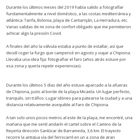
Durante los últimos meses del 2019 había salido a fotografíar
fundamentalmente a nivel doméstico, a las costas mediterránea y
atlántica: Tarifa, Bolonia, playa de Cantarriján, La Herradura, etc.
Varias salidas de mi zona de confort obligado que me permitieron
achicar algo la presión Covid.
A finales del año la válvula estaba a punto de estallar, así que
decidí coger la furgo que campericé en agosto y viajar a Chipiona.
Llevaba una idea fija: fotografiar el faro (años atrás estuve por
esa zona y quería repetir experiencias).
Durante los últimos 5 días del año estuve aparcado a la afueras
de Chipiona, justo al borde de la playa Micaela. Un lugar perfecto,
tranquilo, sin tráfico. Lugar idóneo para patearse la ciudad y a una
distancia relativamente asequible al Faro de Chipiona.
A tan solo unos pocos metros al este de la playa, me encontré, una
mañana que me sentí andarín el cartel sobre el Camino de la
Reyerta dirección Sanlúcar de Barrameda, 3,6 km. El trayecto
recorre la antigua vía del ferrocarril en un a zona de gran