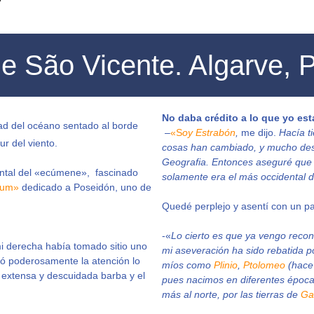
e São Vicente. Algarve, P
No daba crédito a lo que yo est
d del océano sentado al borde
–
«S
oy Estrabón
,
me dijo.
Hacía t
r del viento.
cosas han cambiado, y mucho desd
Geografia. Entonces aseguré que 
ental del «ecúmene», fascinado
solamente era el más occidental 
rum»
dedicado a Poseidón, uno de
Quedé perplejo y asentí con un p
-«
Lo cierto es que ya vengo recon
i derecha había tomado sitio uno
mi aseveración ha sido rebatida p
amó poderosamente la atención lo
míos como
Plinio
,
Ptolomeo
(hace
la extensa y descuidada barba y el
pues nacimos en diferentes épocas)
más al norte, por las tierras de
Ga