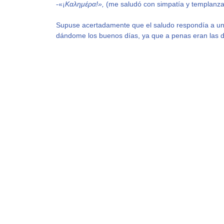
-«¡
Καλημέρα!»,
(me saludó con simpatía y templanza
Supuse acertadamente que el saludo respondía a un
dándome los buenos días, ya que a penas eran las d