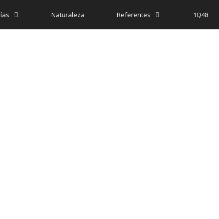
ías
Naturaleza
Referentes
1Q48