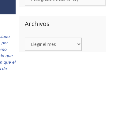
Archivos
.
ctado
 por
como
da que
n que el
s de