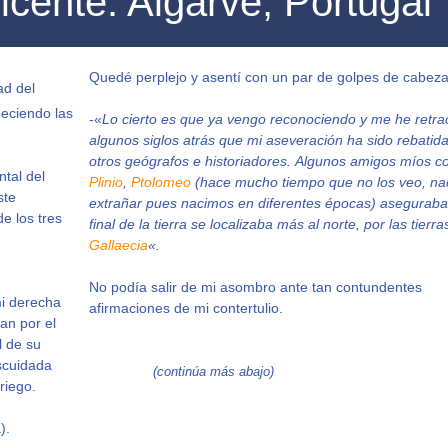
cente. Algarve, Portugal
Quedé perplejo y asentí con un par de golpes de cabeza
ad del
eciendo las
-«
Lo cierto es que ya vengo reconociendo y me he retra
algunos siglos atrás que mi aseveración ha sido rebatida
otros geógrafos e historiadores. Algunos amigos míos 
ntal del
Plinio
,
Ptolomeo
(hace mucho tiempo que no los veo, na
ste
extrañar pues nacimos en diferentes épocas) aseguraba
e los tres
final de la tierra se localizaba más al norte, por las tierra
Gallaecia
«.
No podía salir de mi asombro ante tan contundentes
mi derecha
afirmaciones de mi contertulio.
an por el
l de su
escuidada
(continúa más abajo)
riego.
).