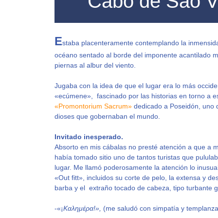
Cabo de São Vi
E
staba placenteramente contemplando la inmensid
océano sentado al borde del imponente acantilado m
piernas al albur del viento.
Jugaba con la idea de que el lugar era lo más occide
«ecúmene», fascinado por las historias en torno a e
«Promontorium Sacrum»
dedicado a Poseidón, uno d
dioses que gobernaban el mundo.
Invitado inesperado.
Absorto en mis cábalas no presté atención a que a 
había tomado sitio uno de tantos turistas que pululab
lugar. Me llamó poderosamente la atención lo inusua
«Out fitt», incluidos su corte de pelo, la extensa y d
barba y el extraño tocado de cabeza, tipo turbante g
-«¡
Καλημέρα!»,
(me saludó con simpatía y templanza