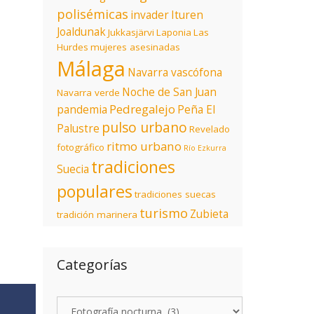
polisémicas
invader
Ituren
Joaldunak
Jukkasjärvi
Laponia
Las
Hurdes
mujeres asesinadas
Málaga
Navarra vascófona
Noche de San Juan
Navarra verde
Pedregalejo
pandemia
Peña El
pulso urbano
Palustre
Revelado
ritmo urbano
fotográfico
Río Ezkurra
tradiciones
Suecia
populares
tradiciones suecas
turismo
Zubieta
tradición marinera
Categorías