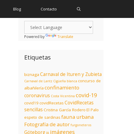
Blog
Contacto
Powered by
Translate
.
Etiquetas
Carnaval de Ituren y Zubieta
biznaga
concurso de
Carnaval de Lantz
Cigüeña blanca
confinamiento
albañilería
covid-19
coronavirus
Costa Vicentina
CovidRecetas
covid19
covidRecetas
sencillas
Cristina García Rodero
El Palo
fauna urbana
espeto de sardinas
Fotografía de autor
furgoneteros
imágenes
Göteborg
IA