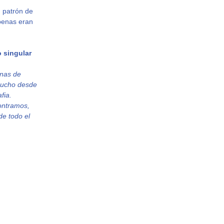
 patrón de
penas eran
 singular
anas de
 mucho desde
fia.
ontramos,
de todo el