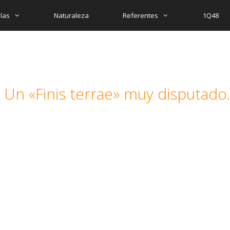
ías
Naturaleza
Referentes
1Q48
 Un «Finis terrae» muy disputado