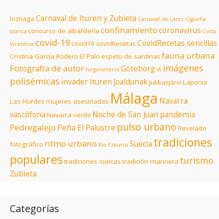
Carnaval de Ituren y Zubieta
biznaga
Carnaval de Lantz
Cigüeña
confinamiento
coronavirus
concurso de albañilería
blanca
Costa
covid-19
CovidRecetas sencillas
covid19
covidRecetas
Vicentina
fauna urbana
Cristina García Rodero
El Palo
espeto de sardinas
imágenes
Fotografía de autor
Göteborg
furgoneteros
IA
polisémicas
invader
Ituren
Joaldunak
Jukkasjärvi
Laponia
Málaga
Navarra
Las Hurdes
mujeres asesinadas
vascófona
Noche de San Juan
pandemia
Navarra verde
pulso urbano
Pedregalejo
Peña El Palustre
Revelado
tradiciones
ritmo urbano
Suecia
fotográfico
Río Ezkurra
populares
turismo
tradiciones suecas
tradición marinera
Zubieta
Categorías