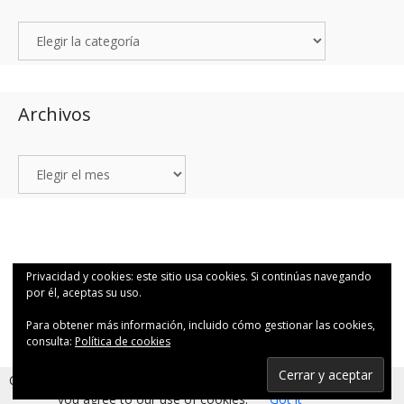
Archivos
© 2026 1Q48 Fotografía para valientes por Canutosson.
• Creado con
Privacidad y cookies: este sitio usa cookies. Si continúas navegando
GeneratePress
por él, aceptas su uso.
Para obtener más información, incluido cómo gestionar las cookies,
consulta:
Política de cookies
Suscribirse
Cookies help us deliver our services. By using our services,
you agree to our use of cookies.
Got it