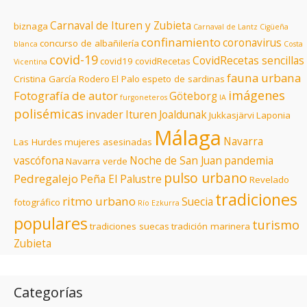
Carnaval de Ituren y Zubieta
biznaga
Carnaval de Lantz
Cigüeña
confinamiento
coronavirus
concurso de albañilería
blanca
Costa
covid-19
CovidRecetas sencillas
covid19
covidRecetas
Vicentina
fauna urbana
Cristina García Rodero
El Palo
espeto de sardinas
imágenes
Fotografía de autor
Göteborg
furgoneteros
IA
polisémicas
invader
Ituren
Joaldunak
Jukkasjärvi
Laponia
Málaga
Navarra
Las Hurdes
mujeres asesinadas
vascófona
Noche de San Juan
pandemia
Navarra verde
pulso urbano
Pedregalejo
Peña El Palustre
Revelado
tradiciones
ritmo urbano
Suecia
fotográfico
Río Ezkurra
populares
turismo
tradiciones suecas
tradición marinera
Zubieta
Categorías