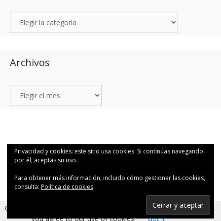
Archivos
© 2026 1Q48 Fotografía para valientes por Canutosson.
• Creado con
Privacidad y cookies: este sitio usa cookies. Si continúas navegando
GeneratePress
por él, aceptas su uso.
Para obtener más información, incluido cómo gestionar las cookies,
consulta:
Política de cookies
Suscribirse
Cookies help us deliver our services. By using our services,
you agree to our use of cookies.
Got it