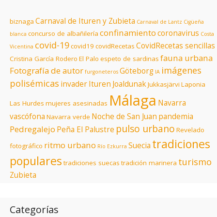
Carnaval de Ituren y Zubieta
biznaga
Carnaval de Lantz
Cigüeña
confinamiento
coronavirus
concurso de albañilería
blanca
Costa
covid-19
CovidRecetas sencillas
covid19
covidRecetas
Vicentina
fauna urbana
Cristina García Rodero
El Palo
espeto de sardinas
imágenes
Fotografía de autor
Göteborg
furgoneteros
IA
polisémicas
invader
Ituren
Joaldunak
Jukkasjärvi
Laponia
Málaga
Navarra
Las Hurdes
mujeres asesinadas
vascófona
Noche de San Juan
pandemia
Navarra verde
pulso urbano
Pedregalejo
Peña El Palustre
Revelado
tradiciones
ritmo urbano
Suecia
fotográfico
Río Ezkurra
populares
turismo
tradiciones suecas
tradición marinera
Zubieta
Categorías