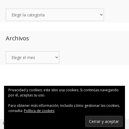
Archivos
© 2026 1Q48 Fotografía para valientes por Canutosson.
• Creado con
Privacidad y cookies: este sitio usa cookies. Si continúas navegando
GeneratePress
por él, aceptas su uso.
Para obtener más información, incluido cómo gestionar las cookies,
consulta:
Política de cookies
Suscribirse
Cookies help us deliver our services. By using our services,