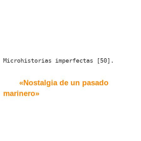
Microhistorias imperfectas [50].
«Nostalgia de un pasado
Serie:
marinero»
Localización: Puerto de Pasaia.
Entrega 2.