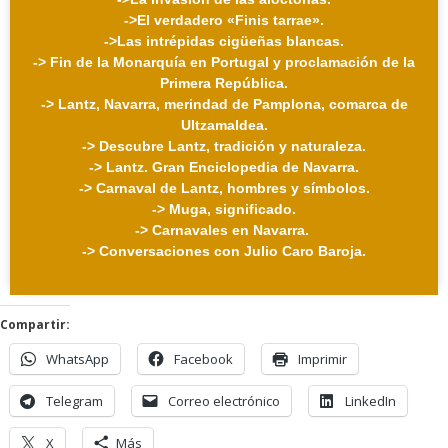
->
El verdadero «Finis tarrae».
->Las intrépidas cigüeñas blancas.
-> Fin de la Monarquía en Portugal y proclamación de la
Primera República.
-> Lantz, Navarra, merindad de Pamplona, comarca de
Ultzamaldea.
-> Descubre Lantz, tradición y naturaleza.
-> Lantz. Gran Enciclopedia de Navarra.
-> Carnaval de Lantz, hombres y símbolos.
-> Muga, significado.
-> Carnavales en Navarra.
-> Conversaciones con Julio Caro Baroja.
Hasta aquí llegó el agua
Compartir:
WhatsApp
Facebook
Imprimir
Telegram
Correo electrónico
LinkedIn
X
Más