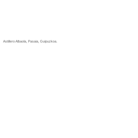
Astillero Albaola, Pasaia, Guipuzkoa.