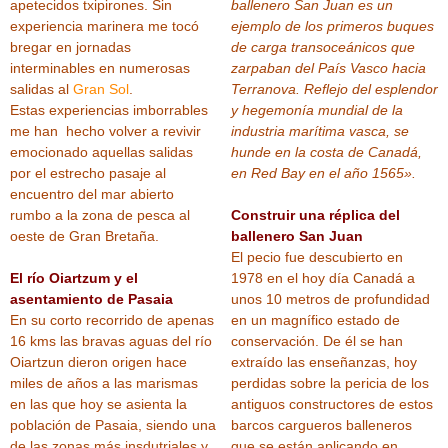
apetecidos txipirones. Sin
ballenero San Juan es un
experiencia marinera me tocó
ejemplo de los primeros buques
bregar en jornadas
de carga transoceánicos que
interminables en numerosas
zarpaban del País Vasco hacia
salidas al
Gran Sol
.
Terranova. Reflejo del esplendor
Estas experiencias imborrables
y hegemonía mundial de la
me han hecho volver a revivir
industria marítima vasca, se
emocionado aquellas salidas
hunde en la costa de Canadá,
por el estrecho pasaje al
en Red Bay en el año 1565».
encuentro del mar abierto
rumbo a la zona de pesca al
Construir una réplica del
oeste de Gran Bretaña.
ballenero San Juan
El pecio fue descubierto en
El río Oiartzum y el
1978 en el hoy día Canadá a
asentamiento de Pasaia
unos 10 metros de profundidad
En su corto recorrido de apenas
en un magnífico estado de
16 kms las bravas aguas del río
conservación. De él se han
Oiartzun dieron origen hace
extraído las enseñanzas, hoy
miles de años a las marismas
perdidas sobre la pericia de los
en las que hoy se asienta la
antiguos constructores de estos
población de Pasaia, siendo una
barcos cargueros balleneros
de las zonas más insdutriales y
que se están aplicando en