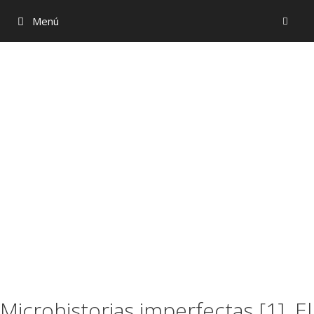
Menú
Microhistorias imperfectas [1]. El