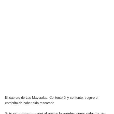
El cabrero de Las Mayoralas. Contento él y contento, seguro el
corderito de haber sido rescatado.
Si te preguntas por qué al pastor le nombro como cabrero, es