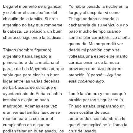
Llega el momento de organizar
Yo había pasado la noche en la
y celebrar el cumpleaños del
furgo y al despetar vi como
chiquilín de la familia. Si eres
Thiago andaba sacando la
argentino no hay que romperse
cacharrería de su vehículo y no
la cabeza. La solución, un buen
pasó mucho tiempo cuando
churrasco siguiendo la tradición
sentí el olor característico a leña
quemada. Me sorprendió ver
Thiago (nombre figurado)
desde mi posición como se
argentino había llegado a
volteaba una especie de manto
primera hora de la mañana al
cárnico encima de la mesa
paraje de Las Mayoralas porque
provisoria que hizo atraer mi
sabía que para elegir un buen
atención. Y pensé: –
Aquí se
lugar entre las varias decenas
está cociendo algo.
de barbacoas de obra que el
ayuntamiento de Periana había
Tomé la cámara y me acerqué
instalado exigía un buen
atraido por tan singular trajín.
madrugón. Además esta vez
Thiago estaba preparando un
eran varias familias las que se
buen costillar de vaca
reunían para la celebrar el
amarrándolo con alambre a lo
cumpleaños en el que no
que él me explicó se le llama la
podían faltar un buen asado, los
cruz del asado.