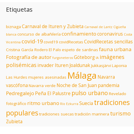
Etiquetas
Carnaval de Ituren y Zubieta
biznaga
Carnaval de Lantz
Cigüeña
confinamiento
coronavirus
concurso de albañilería
blanca
Costa
covid-19
CovidRecetas sencillas
covid19
covidRecetas
Vicentina
fauna urbana
Cristina García Rodero
El Palo
espeto de sardinas
imágenes
Fotografía de autor
Göteborg
furgoneteros
IA
polisémicas
invader
Ituren
Joaldunak
Jukkasjärvi
Laponia
Málaga
Navarra
Las Hurdes
mujeres asesinadas
vascófona
Noche de San Juan
pandemia
Navarra verde
pulso urbano
Pedregalejo
Peña El Palustre
Revelado
tradiciones
ritmo urbano
Suecia
fotográfico
Río Ezkurra
populares
turismo
tradiciones suecas
tradición marinera
Zubieta