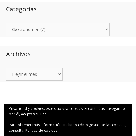
Categorías
Archivos
© 2026 1Q48 Fotografía para valientes por Canutosson.
• Creado con
Privacidad y cookies: este sitio usa cookies. Si continúas navegando
GeneratePress
por él, aceptas su uso.
Para obtener más información, incluido cómo gestionar las cookies,
consulta:
Política de cookies