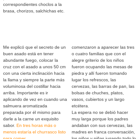
correspondientes choclos a la
brasa, chorizos, salchichas etc.
Me explicó que el secreto de un
comenzaron a aparecer las tres
buen asado está en tener
o cuatro familias que con el
abundante fuego, colocar la
alegre griterio de los niños
cruz con el asado a unos 50 cm
fueron ocupando las mesas de
con una cierta inclinación hacia
piedra y allí fueron tomando
la llama y siempre la parte más
lugar los refrescos, las
voluminosa del costillar hacia
cervezas, las barras de pan, las
arriba. Importante es ir
bolsas de chuches, platos,
aplicando de vez en cuando una
vasos, cubiertos y un largo
salmuera aromatizada
etcétera.
preparada por él mismo para
La espera no se debió hacer
darle a la carne un exquisito
muy larga porque los padres
sabor.
En tres horas más o
andaban con sus cervezas, las
menos estaría el churrasco listo
madres en franca conversación,
para comer.
los niños y niñas jugando todo lo