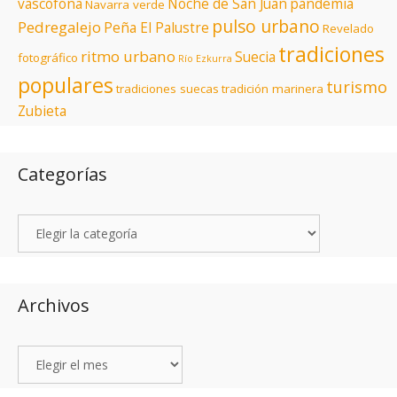
vascófona
Noche de San Juan
pandemia
Navarra verde
pulso urbano
Pedregalejo
Peña El Palustre
Revelado
tradiciones
ritmo urbano
Suecia
fotográfico
Río Ezkurra
populares
turismo
tradiciones suecas
tradición marinera
Zubieta
Categorías
Archivos