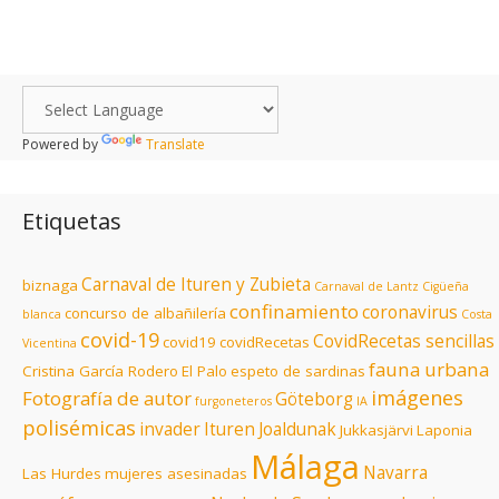
Powered by
Translate
Etiquetas
Carnaval de Ituren y Zubieta
biznaga
Carnaval de Lantz
Cigüeña
confinamiento
coronavirus
concurso de albañilería
blanca
Costa
covid-19
CovidRecetas sencillas
covid19
covidRecetas
Vicentina
fauna urbana
Cristina García Rodero
El Palo
espeto de sardinas
imágenes
Fotografía de autor
Göteborg
furgoneteros
IA
polisémicas
invader
Ituren
Joaldunak
Jukkasjärvi
Laponia
Málaga
Navarra
Las Hurdes
mujeres asesinadas