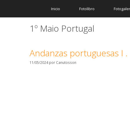
Inicio
Fotolibro
Fotogaler
1º Maio Portugal
Andanzas portuguesas I .
11/05/2024
por
Canutosson