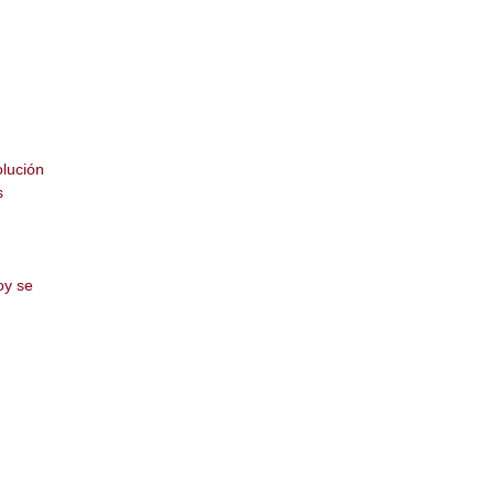
olución
s
oy se