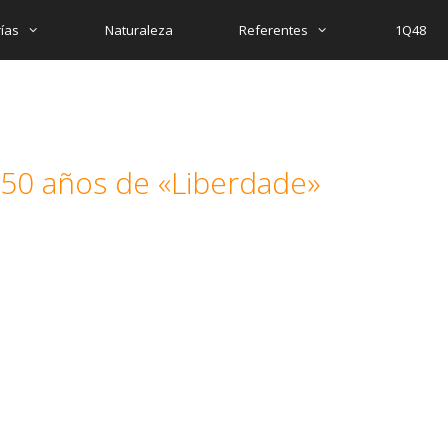
ías
Naturaleza
Referentes
1Q48
 50 años de «Liberdade»