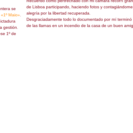
Recuerdo como pertrechado con mi cámara recorrí gran
de Lisboa participando, haciendo fotos y contagiándome
entera se
alegría por la libertad recuperada.
n
«1º Maio»
.
Desgraciadamente todo lo documentado por mí terminó 
ictadura
de las llamas en un incendio de la casa de un buen amig
a gestión.
ese 1º de