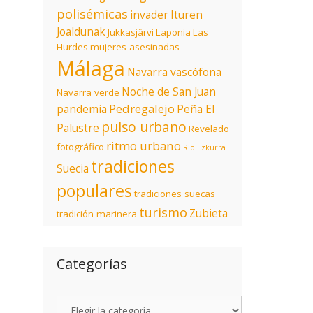
polisémicas
invader
Ituren
Joaldunak
Jukkasjärvi
Laponia
Las
Hurdes
mujeres asesinadas
Málaga
Navarra vascófona
Noche de San Juan
Navarra verde
Pedregalejo
pandemia
Peña El
pulso urbano
Palustre
Revelado
ritmo urbano
fotográfico
Río Ezkurra
tradiciones
Suecia
populares
tradiciones suecas
turismo
Zubieta
tradición marinera
Categorías