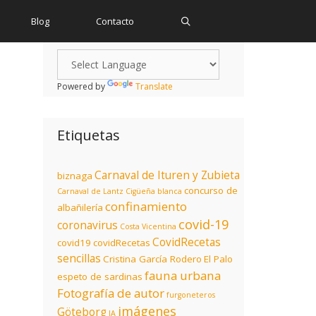
Blog
Contacto
Powered by
Translate
Etiquetas
Carnaval de Ituren y Zubieta
biznaga
concurso de
Carnaval de Lantz
Cigüeña blanca
confinamiento
albañilería
covid-19
coronavirus
Costa Vicentina
CovidRecetas
covid19
covidRecetas
sencillas
Cristina García Rodero
El Palo
fauna urbana
espeto de sardinas
Fotografía de autor
furgoneteros
imágenes
Göteborg
IA