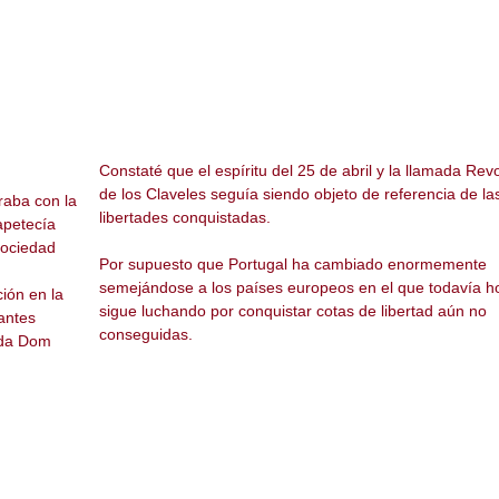
Constaté que el espíritu del 25 de abril y la llamada Rev
de los Claveles seguía siendo objeto de referencia de la
raba con la
libertades conquistadas.
apetecía
sociedad
Por supuesto que Portugal ha cambiado enormemente
semejándose a los países europeos en el que todavía h
ión en la
sigue luchando por conquistar cotas de libertad aún no
antes
conseguidas.
eda Dom