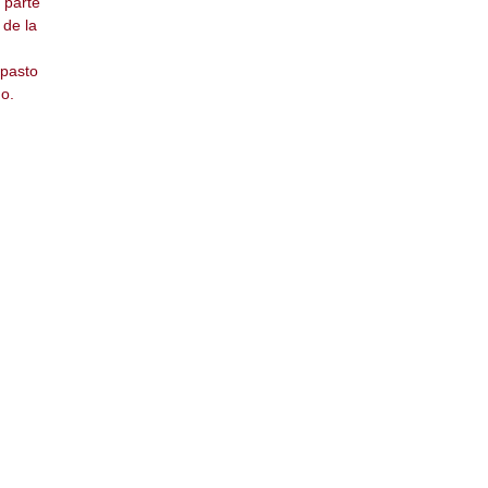
 parte
 de la
pasto
o.