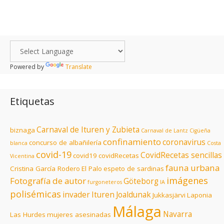
Powered by
Translate
Etiquetas
Carnaval de Ituren y Zubieta
biznaga
Carnaval de Lantz
Cigüeña
confinamiento
coronavirus
concurso de albañilería
blanca
Costa
covid-19
CovidRecetas sencillas
covid19
covidRecetas
Vicentina
fauna urbana
Cristina García Rodero
El Palo
espeto de sardinas
imágenes
Fotografía de autor
Göteborg
furgoneteros
IA
polisémicas
invader
Ituren
Joaldunak
Jukkasjärvi
Laponia
Málaga
Navarra
Las Hurdes
mujeres asesinadas