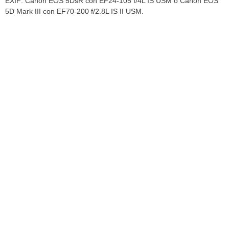
EXIF: Canon EOS 5DsR con EF24-105 f/4L IS USM o Canon EOS
5D Mark III con EF70-200 f/2.8L IS II USM.