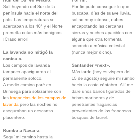
Salí huyendo del Sur de la
Por fin pude conseguir lo que
península hacia el norte del
buscaba, días de suave lluvia,
país. Las temperaturas se
sol no muy intenso, nubes
acercaban a los 40° y el Norte
encapotando las cercanas
prometía cotas más benignas.
sierras y noches apacibles con
¡Craso error!
alguna que otra tormenta
sonando a música celestial
La lavanda no mitigó la
(nunca mejor dicho).
canícula.
Los campos de lavanda
Santander «next».
tampoco apaciguaron el
Más tarde (hoy es víspera del
permanente sofoco.
15 de agosto) seguiré mi rumbo
A medio camino paré en
hacia la costa cántabra. Allí me
Brihuega para solazarme con
daré unos baños figurados de
las
fragancias de los campos de
brisas marineras y de
lavanda
pero las noches no
penetrantes fragancias
aseguraban un descanso
provenientes de los frondosos
placentero.
bosques de laurel.
Rumbo a Navarra.
Seguí mi camino hasta la