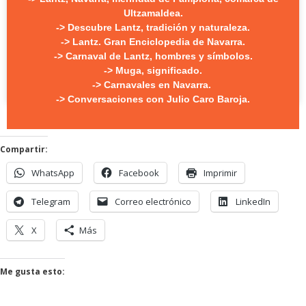
Ultzamaldea.
-> Descubre Lantz, tradición y naturaleza.
-> Lantz. Gran Enciclopedia de Navarra.
-> Carnaval de Lantz, hombres y símbolos.
-> Muga, significado.
-> Carnavales en Navarra.
Hasta aquí llegó el agua
-> Conversaciones con Julio Caro Baroja.
Compartir:
WhatsApp
Facebook
Imprimir
Telegram
Correo electrónico
LinkedIn
X
Más
Me gusta esto: