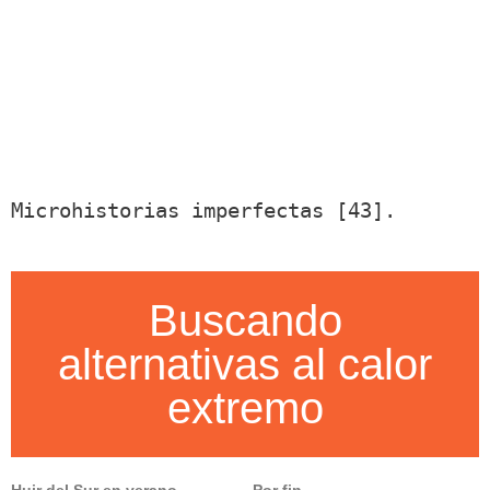
Microhistorias imperfectas [43].
Buscando
alternativas al calor
extremo
Huir del Sur en verano.
Por fin.