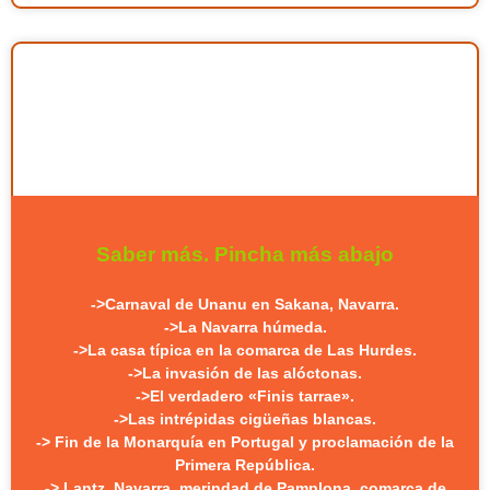
Saber más. Pincha más abajo
->Carnaval de Unanu en Sakana, Navarra.
->La Navarra húmeda.
->La casa típica en la comarca de Las Hurdes.
->La invasión de las alóctonas.
->
El verdadero «Finis tarrae».
->Las intrépidas cigüeñas blancas.
-> Fin de la Monarquía en Portugal y proclamación de la
Primera República.
-> Lantz, Navarra, merindad de Pamplona, comarca de