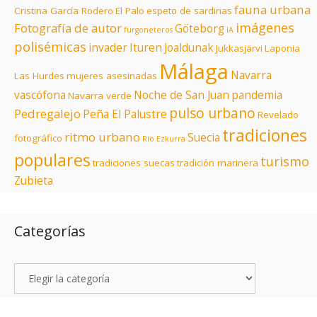
fauna urbana
Cristina García Rodero
El Palo
espeto de sardinas
imágenes
Fotografía de autor
Göteborg
furgoneteros
IA
polisémicas
invader
Ituren
Joaldunak
Jukkasjärvi
Laponia
Málaga
Navarra
Las Hurdes
mujeres asesinadas
vascófona
Noche de San Juan
pandemia
Navarra verde
pulso urbano
Pedregalejo
Peña El Palustre
Revelado
tradiciones
ritmo urbano
Suecia
fotográfico
Río Ezkurra
populares
turismo
tradiciones suecas
tradición marinera
Zubieta
Categorías