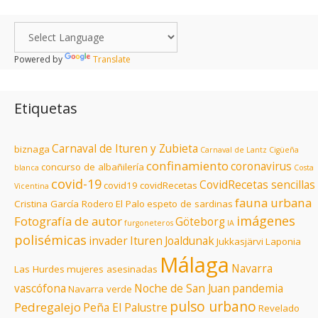
Powered by
Translate
Etiquetas
Carnaval de Ituren y Zubieta
biznaga
Carnaval de Lantz
Cigüeña
confinamiento
coronavirus
concurso de albañilería
blanca
Costa
covid-19
CovidRecetas sencillas
covid19
covidRecetas
Vicentina
fauna urbana
Cristina García Rodero
El Palo
espeto de sardinas
imágenes
Fotografía de autor
Göteborg
furgoneteros
IA
polisémicas
invader
Ituren
Joaldunak
Jukkasjärvi
Laponia
Málaga
Navarra
Las Hurdes
mujeres asesinadas
vascófona
Noche de San Juan
pandemia
Navarra verde
pulso urbano
Pedregalejo
Peña El Palustre
Revelado