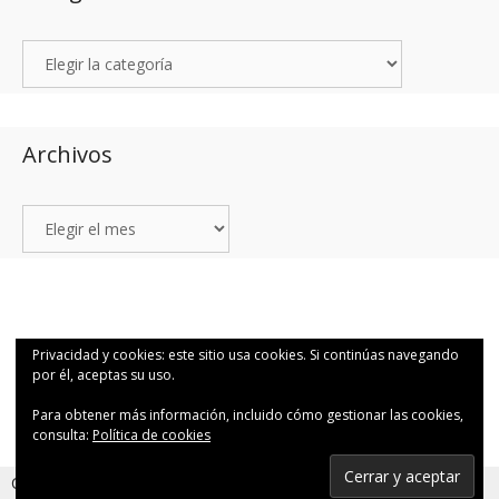
Archivos
© 2026 1Q48 Fotografía para valientes por Canutosson.
• Creado con
GeneratePress
Privacidad y cookies: este sitio usa cookies. Si continúas navegando
por él, aceptas su uso.
Para obtener más información, incluido cómo gestionar las cookies,
consulta:
Política de cookies
Suscribirse
Cookies help us deliver our services. By using our services,