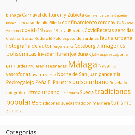
Carnaval de Ituren y Zubieta
biznaga
Carnaval de Lantz
Cigüeña
confinamiento
coronavirus
concurso de albañilería
blanca
Costa
covid-19
CovidRecetas sencillas
covid19
covidRecetas
Vicentina
fauna urbana
Cristina García Rodero
El Palo
espeto de sardinas
imágenes
Fotografía de autor
Göteborg
furgoneteros
IA
polisémicas
invader
Ituren
Joaldunak
Jukkasjärvi
Laponia
Málaga
Navarra
Las Hurdes
mujeres asesinadas
vascófona
Noche de San Juan
pandemia
Navarra verde
pulso urbano
Pedregalejo
Peña El Palustre
Revelado
tradiciones
ritmo urbano
Suecia
fotográfico
Río Ezkurra
populares
turismo
tradiciones suecas
tradición marinera
Zubieta
Categorías