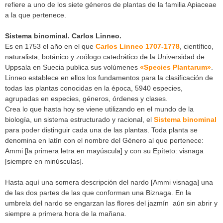
refiere a uno de los siete géneros de plantas de la familia Apiaceae
a la que pertenece.
Sistema binominal. Carlos Linneo.
Es en 1753 el año en el que
Carlos Linneo 1707-1778
, científico,
naturalista, botánico y zoólogo catedrático de la Universidad de
Uppsala en Suecia publica sus volúmenes
«Species Plantarum»
.
Linneo establece en ellos los fundamentos para la clasificación de
todas las plantas conocidas en la época, 5940 especies,
agrupadas en especies, géneros, órdenes y clases.
Crea lo que hasta hoy se viene utilizando en el mundo de la
biología, un sistema estructurado y racional, el
Sistema binominal
para poder distinguir cada una de las plantas. Toda planta se
denomina en latín con el nombre del Género al que pertenece:
Ammi [la primera letra en mayúscula] y con su Epíteto: visnaga
[siempre en minúsculas].
Hasta aquí una somera descripción del nardo [Ammi visnaga] una
de las dos partes de las que conforman una Biznaga. En la
umbrela del nardo se engarzan las flores del jazmín aún sin abrir y
siempre a primera hora de la mañana.