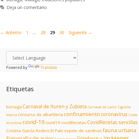
Deja un comentario
←
Anterior
1
…
28
29
30
Siguiente
→
Powered by
Translate
Etiquetas
Carnaval de Ituren y Zubieta
biznaga
Carnaval de Lantz
Cigüeña
confinamiento
coronavirus
concurso de albañilería
blanca
Costa
covid-19
CovidRecetas sencillas
covid19
covidRecetas
Vicentina
fauna urbana
Cristina García Rodero
El Palo
espeto de sardinas
imágenes
Fotografía de autor
Göteborg