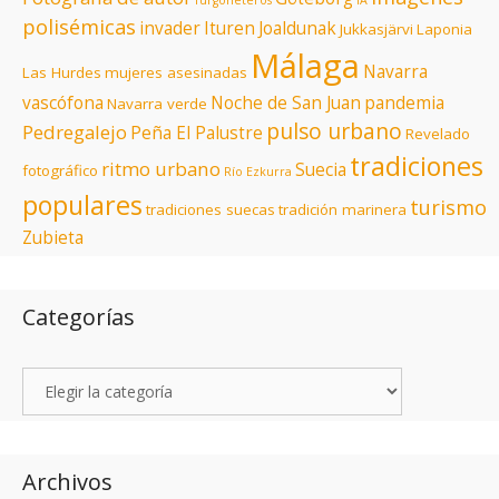
furgoneteros
IA
polisémicas
invader
Ituren
Joaldunak
Jukkasjärvi
Laponia
Málaga
Navarra
Las Hurdes
mujeres asesinadas
vascófona
Noche de San Juan
pandemia
Navarra verde
pulso urbano
Pedregalejo
Peña El Palustre
Revelado
tradiciones
ritmo urbano
Suecia
fotográfico
Río Ezkurra
populares
turismo
tradiciones suecas
tradición marinera
Zubieta
Categorías
Archivos