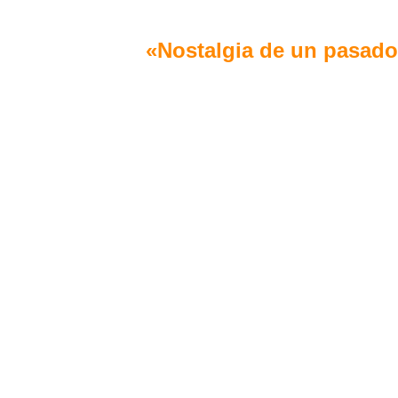
«Nostalgia de un pasado
Serie:
: Zumaia, Guipuzkoa
Localización
5
Entrega