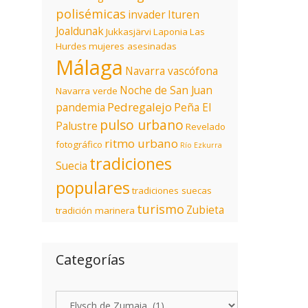
polisémicas
invader
Ituren
Joaldunak
Jukkasjärvi
Laponia
Las
Hurdes
mujeres asesinadas
Málaga
Navarra vascófona
Noche de San Juan
Navarra verde
Pedregalejo
pandemia
Peña El
pulso urbano
Palustre
Revelado
ritmo urbano
fotográfico
Río Ezkurra
tradiciones
Suecia
populares
tradiciones suecas
turismo
Zubieta
tradición marinera
Categorías