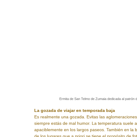
Ermita de San Telmo de Zumaia dedicada al patrón de
La gozada de viajar en temporada baja
Es realmente una gozada. Evitas las aglomeraciones
siempre estás de mal humor. La temperatura suele
apaciblemente en los largos paseos. También en la
de los lugares que a priori se tiene el propósito de fot