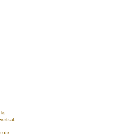
 la
ertical.
te de