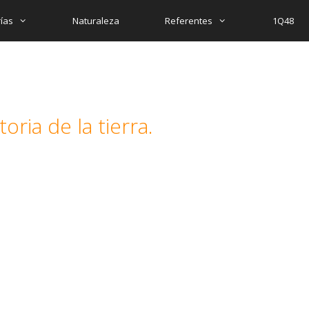
ías
Naturaleza
Referentes
1Q48
oria de la tierra.