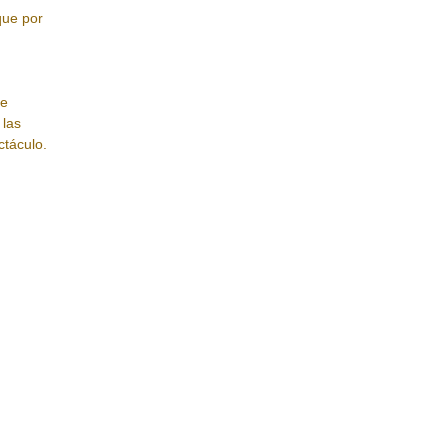
que por
me
 las
ctáculo.