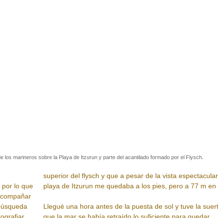
 los marineros sobre la Playa de Itzurun y parte del acantilado formado por el Flysch.
superior del flysch y que a pesar de la vista espectacular
 por lo que
playa de Itzurun me quedaba a los pies, pero a 77 m en v
 acompañar
 búsqueda
Llegué una hora antes de la puesta de sol y tuve la suer
ografiar.
que la mar se había retraído lo suficiente para quedar