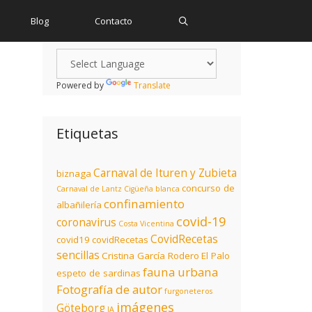
Blog
Contacto
Powered by
Translate
Etiquetas
Carnaval de Ituren y Zubieta
biznaga
concurso de
Carnaval de Lantz
Cigüeña blanca
confinamiento
albañilería
covid-19
coronavirus
Costa Vicentina
CovidRecetas
covid19
covidRecetas
sencillas
Cristina García Rodero
El Palo
fauna urbana
espeto de sardinas
Fotografía de autor
furgoneteros
imágenes
Göteborg
IA