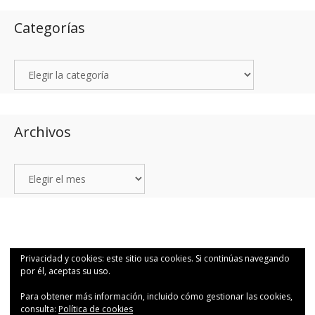
Categorías
Archivos
© 2026 1Q48 Fotografía para valientes por Canutosson.
• Creado con
GeneratePress
Privacidad y cookies: este sitio usa cookies. Si continúas navegando
por él, aceptas su uso.
Para obtener más información, incluido cómo gestionar las cookies,
consulta:
Política de cookies