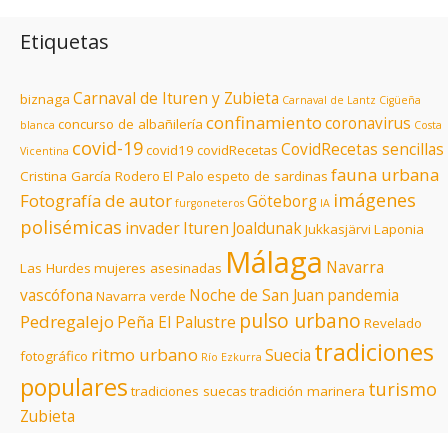
Etiquetas
Carnaval de Ituren y Zubieta
biznaga
Carnaval de Lantz
Cigüeña
confinamiento
coronavirus
concurso de albañilería
blanca
Costa
covid-19
CovidRecetas sencillas
covid19
covidRecetas
Vicentina
fauna urbana
Cristina García Rodero
El Palo
espeto de sardinas
imágenes
Fotografía de autor
Göteborg
furgoneteros
IA
polisémicas
invader
Ituren
Joaldunak
Jukkasjärvi
Laponia
Málaga
Navarra
Las Hurdes
mujeres asesinadas
vascófona
Noche de San Juan
pandemia
Navarra verde
pulso urbano
Pedregalejo
Peña El Palustre
Revelado
tradiciones
ritmo urbano
Suecia
fotográfico
Río Ezkurra
populares
turismo
tradiciones suecas
tradición marinera
Zubieta