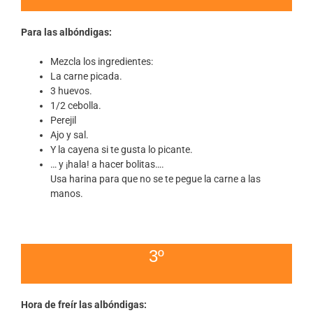
Para las albóndigas:
Mezcla los ingredientes:
La carne picada.
3 huevos.
1/2 cebolla.
Perejil
Ajo y sal.
Y la cayena si te gusta lo picante.
… y ¡hala! a hacer bolitas….
Usa harina para que no se te pegue la carne a las
manos.
3º
Hora de freír las albóndigas: