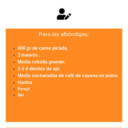
Para las albóndigas:
800 gr de carne picada.
3 huevos.
Media cebolla grande.
3 ó 4 dientes de ajo.
Media cucharadita de café
de cayena en polvo.
Harina
Perejil
Sal